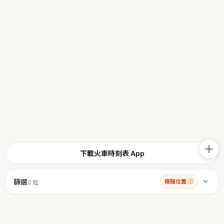
下載火車時刻表 App
篩選
模擬位置
ⓘ
0 班