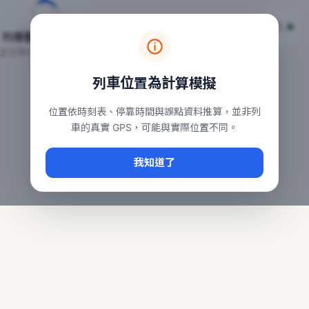
台鐵列車即時位置地圖
台鐵即時動態
本頁顯示目前全台鐵運行中的列車位置，涵蓋自強、普悠瑪、太魯
列車動態載入中…
常用查詢：
正在取得全台列車位置
台北車站即時動態
、
台中車站即時動態
、
高雄車站
列車位置為計算模擬
位置依時刻表、停靠時間與誤點資料推算，並非列
車的真實 GPS，可能與實際位置不同。
我知道了