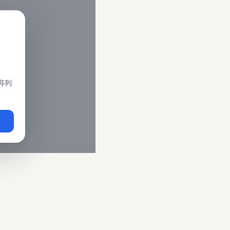
閣、莒光、復興、區間車、區間快等車種。 資料來源為交通部運輸
即時動態
、
台鐵誤點警示
、
路線時刻表
。
非列