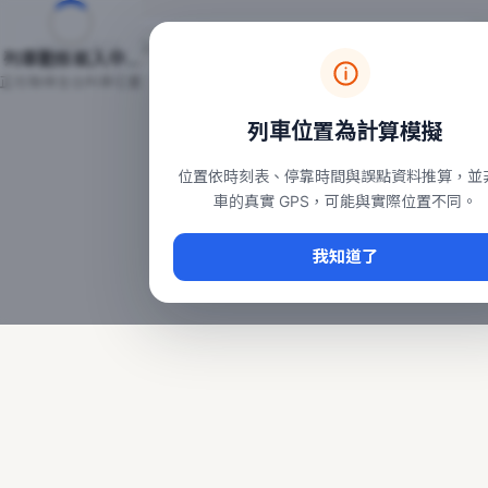
台鐵列車即時位置地圖
台鐵即時動態
本頁顯示目前全台鐵運行中的列車位置，涵蓋自強、普悠瑪、太魯
列車動態載入中…
常用查詢：
正在取得全台列車位置
台北車站即時動態
、
台中車站即時動態
、
高雄車站
列車位置為計算模擬
位置依時刻表、停靠時間與誤點資料推算，並
車的真實 GPS，可能與實際位置不同。
我知道了