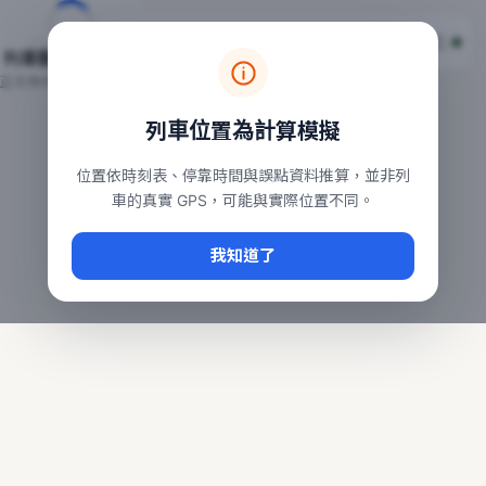
台鐵列車即時位置地圖
台鐵即時動態
本頁顯示目前全台鐵運行中的列車位置，涵蓋自強、普悠瑪、太魯
列車動態載入中…
常用查詢：
正在取得全台列車位置
台北車站即時動態
、
台中車站即時動態
、
高雄車站
列車位置為計算模擬
位置依時刻表、停靠時間與誤點資料推算，並非列
車的真實 GPS，可能與實際位置不同。
我知道了