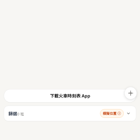
下載火車時刻表 App
篩選
模擬位置
ⓘ
0 班