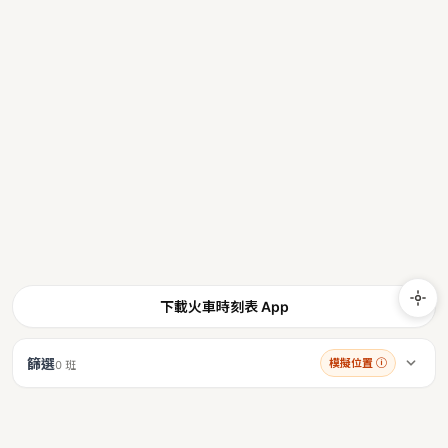
下載火車時刻表 App
篩選
模擬位置
ⓘ
0 班