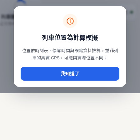
台鐵列車即時位置地圖
台鐵即時動態
本頁顯示目前全台鐵運行中的列車位置，涵蓋自強、普悠瑪、太魯
列車動態載入中…
常用查詢：
正在取得全台列車位置
台北車站即時動態
、
台中車站即時動態
、
高雄車站
列車位置為計算模擬
位置依時刻表、停靠時間與誤點資料推算，並非列
車的真實 GPS，可能與實際位置不同。
我知道了