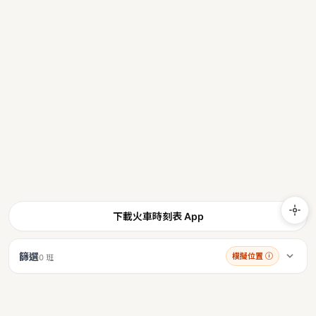
下載火車時刻表 App
篩選
模擬位置
ⓘ
0 班