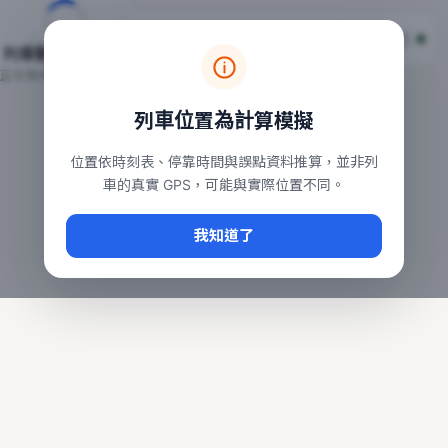
台鐵列車即時位置地圖
台鐵即時動態
本頁顯示目前全台鐵運行中的列車位置，涵蓋自強、普悠瑪、太魯
列車動態載入中…
常用查詢：
正在取得全台列車位置
台北車站即時動態
、
台中車站即時動態
、
高雄車站
列車位置為計算模擬
位置依時刻表、停靠時間與誤點資料推算，並非列
車的真實 GPS，可能與實際位置不同。
我知道了