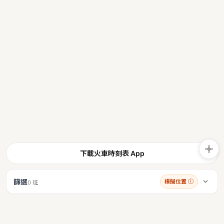
下載火車時刻表 App
篩選
模擬位置
ⓘ
0 班