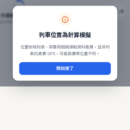
台鐵列車即時位置地圖
台鐵即時動態
本頁顯示目前全台鐵運行中的列車位置，涵蓋自強、普悠瑪、太魯
列車動態載入中…
常用查詢：
正在取得全台列車位置
台北車站即時動態
、
台中車站即時動態
、
高雄車站
列車位置為計算模擬
位置依時刻表、停靠時間與誤點資料推算，並非列
車的真實 GPS，可能與實際位置不同。
我知道了