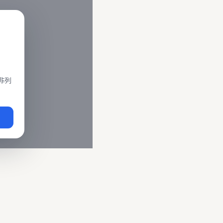
閣、莒光、復興、區間車、區間快等車種。 資料來源為交通部運輸
即時動態
、
台鐵誤點警示
、
路線時刻表
。
非列