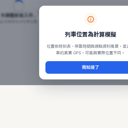
台鐵列車即時位置地圖
台鐵即時動態
本頁顯示目前全台鐵運行中的列車位置，涵蓋自強、普悠瑪、太魯
列車動態載入中…
常用查詢：
正在取得全台列車位置
台北車站即時動態
、
台中車站即時動態
、
高雄車站
列車位置為計算模擬
位置依時刻表、停靠時間與誤點資料推算，並
車的真實 GPS，可能與實際位置不同。
我知道了