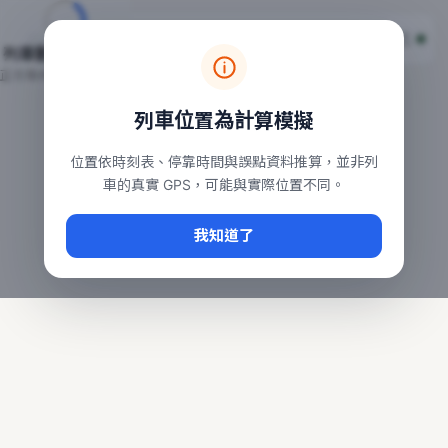
台鐵列車即時位置地圖
台鐵即時動態
本頁顯示目前全台鐵運行中的列車位置，涵蓋自強、普悠瑪、太魯
列車動態載入中…
常用查詢：
正在取得全台列車位置
台北車站即時動態
、
台中車站即時動態
、
高雄車站
列車位置為計算模擬
位置依時刻表、停靠時間與誤點資料推算，並非列
車的真實 GPS，可能與實際位置不同。
我知道了