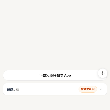
下載火車時刻表 App
篩選
模擬位置
ⓘ
0 班