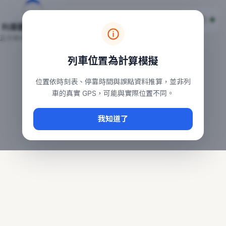
台鐵列車即時位置地圖
台鐵即時動態
本頁顯示目前全台鐵運行中的列車位置，涵蓋自強、普悠瑪、太魯
列車動態載入中…
常用查詢：
正在取得全台列車位置
台北車站即時動態
、
台中車站即時動態
、
高雄車站
列車位置為計算模擬
位置依時刻表、停靠時間與誤點資料推算，並非列
車的真實 GPS，可能與實際位置不同。
我知道了