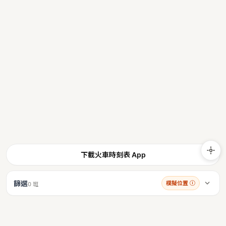
下載火車時刻表 App
篩選
模擬位置
ⓘ
0 班