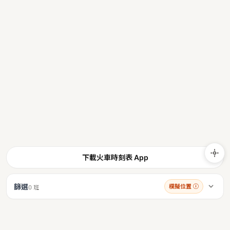
下載火車時刻表 App
篩選
模擬位置
ⓘ
0 班