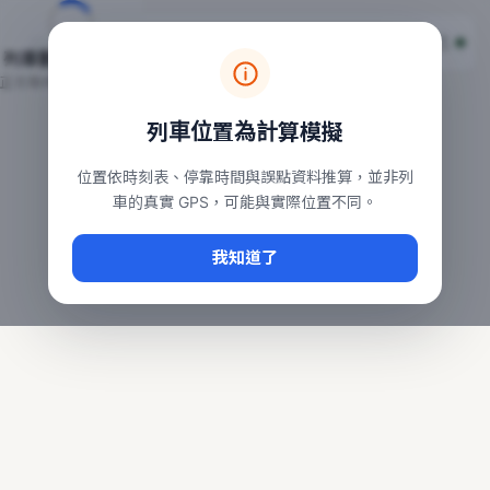
台鐵列車即時位置地圖
台鐵即時動態
本頁顯示目前全台鐵運行中的列車位置，涵蓋自強、普悠瑪、太魯
列車動態載入中…
常用查詢：
正在取得全台列車位置
台北車站即時動態
、
台中車站即時動態
、
高雄車站
列車位置為計算模擬
位置依時刻表、停靠時間與誤點資料推算，並非列
車的真實 GPS，可能與實際位置不同。
我知道了