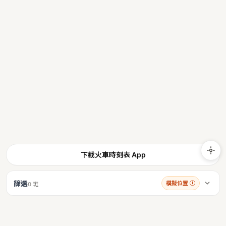
下載火車時刻表 App
篩選
模擬位置
ⓘ
0 班