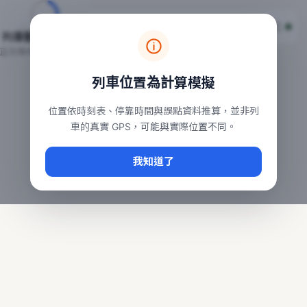
台鐵列車即時位置地圖
台鐵即時動態
本頁顯示目前全台鐵運行中的列車位置，涵蓋自強、普悠瑪、太魯
列車動態載入中…
常用查詢：
正在取得全台列車位置
台北車站即時動態
、
台中車站即時動態
、
高雄車站
列車位置為計算模擬
位置依時刻表、停靠時間與誤點資料推算，並非列
車的真實 GPS，可能與實際位置不同。
我知道了