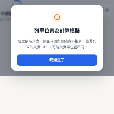
台鐵列車即時位置地圖
台鐵即時動態
本頁顯示目前全台鐵運行中的列車位置，涵蓋自強、普悠瑪、太魯
列車動態載入中…
常用查詢：
正在取得全台列車位置
台北車站即時動態
、
台中車站即時動態
、
高雄車站
列車位置為計算模擬
位置依時刻表、停靠時間與誤點資料推算，並非列
車的真實 GPS，可能與實際位置不同。
我知道了