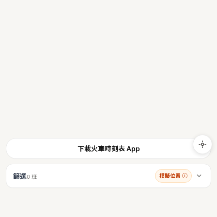
下載火車時刻表 App
篩選
模擬位置
ⓘ
0 班