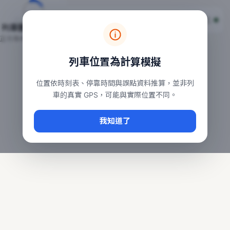
台鐵列車即時位置地圖
台鐵即時動態
本頁顯示目前全台鐵運行中的列車位置，涵蓋自強、普悠瑪、太魯
列車動態載入中…
常用查詢：
正在取得全台列車位置
台北車站即時動態
、
台中車站即時動態
、
高雄車站
列車位置為計算模擬
位置依時刻表、停靠時間與誤點資料推算，並非列
車的真實 GPS，可能與實際位置不同。
我知道了