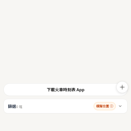
下載火車時刻表 App
篩選
模擬位置
ⓘ
0 班