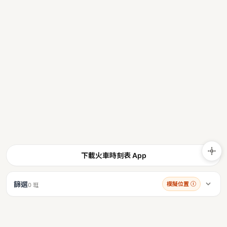
下載火車時刻表 App
篩選
模擬位置
ⓘ
0 班