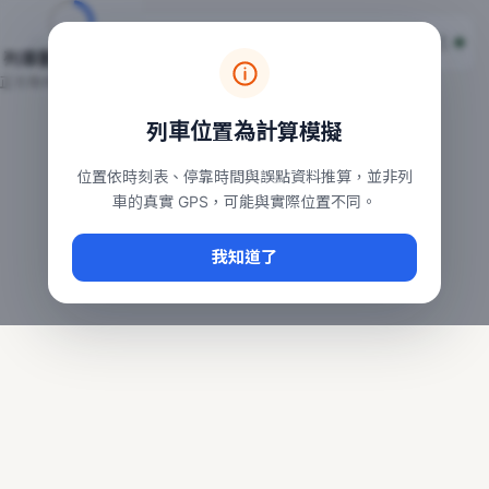
台鐵列車即時位置地圖
台鐵即時動態
本頁顯示目前全台鐵運行中的列車位置，涵蓋自強、普悠瑪、太魯
列車動態載入中…
常用查詢：
正在取得全台列車位置
台北車站即時動態
、
台中車站即時動態
、
高雄車站
列車位置為計算模擬
位置依時刻表、停靠時間與誤點資料推算，並非列
車的真實 GPS，可能與實際位置不同。
我知道了