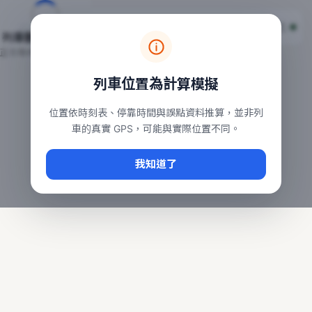
台鐵列車即時位置地圖
台鐵即時動態
本頁顯示目前全台鐵運行中的列車位置，涵蓋自強、普悠瑪、太魯
列車動態載入中…
常用查詢：
正在取得全台列車位置
台北車站即時動態
、
台中車站即時動態
、
高雄車站
列車位置為計算模擬
位置依時刻表、停靠時間與誤點資料推算，並非列
車的真實 GPS，可能與實際位置不同。
我知道了