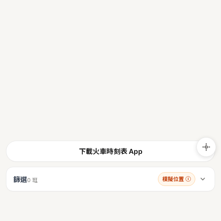
下載火車時刻表 App
篩選
模擬位置
ⓘ
0 班