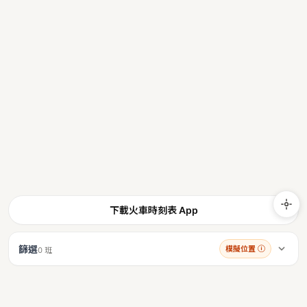
下載火車時刻表 App
篩選
模擬位置
ⓘ
0 班