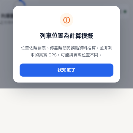
台鐵列車即時位置地圖
台鐵即時動態
本頁顯示目前全台鐵運行中的列車位置，涵蓋自強、普悠瑪、太魯
列車動態載入中…
常用查詢：
正在取得全台列車位置
台北車站即時動態
、
台中車站即時動態
、
高雄車站
列車位置為計算模擬
位置依時刻表、停靠時間與誤點資料推算，並非列
車的真實 GPS，可能與實際位置不同。
我知道了