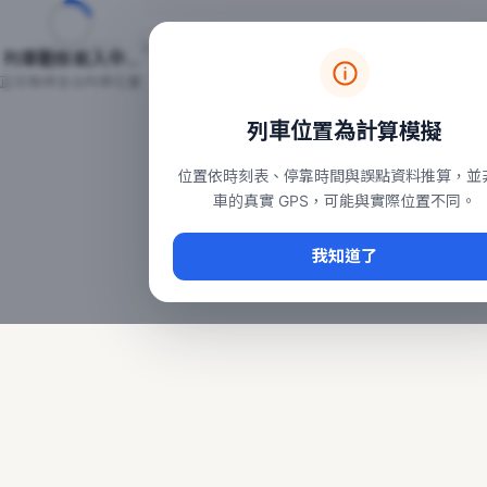
台鐵列車即時位置地圖
台鐵即時動態
本頁顯示目前全台鐵運行中的列車位置，涵蓋自強、普悠瑪、太魯
列車動態載入中…
常用查詢：
正在取得全台列車位置
台北車站即時動態
、
台中車站即時動態
、
高雄車站
列車位置為計算模擬
位置依時刻表、停靠時間與誤點資料推算，並
車的真實 GPS，可能與實際位置不同。
我知道了