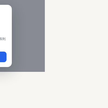
閣、莒光、復興、區間車、區間快等車種。 資料來源為交通部運輸
即時動態
、
台鐵誤點警示
、
路線時刻表
。
非列