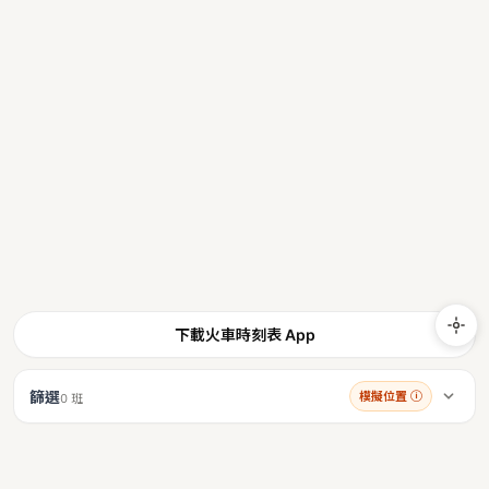
下載火車時刻表 App
篩選
模擬位置
ⓘ
0 班