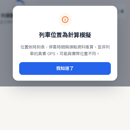
台鐵列車即時位置地圖
台鐵即時動態
本頁顯示目前全台鐵運行中的列車位置，涵蓋自強、普悠瑪、太魯
列車動態載入中…
常用查詢：
正在取得全台列車位置
台北車站即時動態
、
台中車站即時動態
、
高雄車站
列車位置為計算模擬
位置依時刻表、停靠時間與誤點資料推算，並非列
車的真實 GPS，可能與實際位置不同。
我知道了