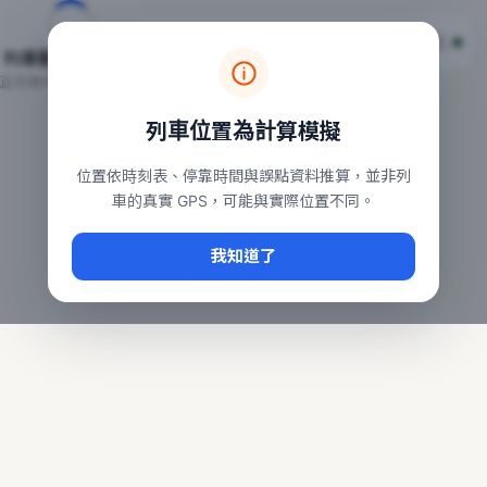
台鐵列車即時位置地圖
台鐵即時動態
本頁顯示目前全台鐵運行中的列車位置，涵蓋自強、普悠瑪、太魯
列車動態載入中…
常用查詢：
正在取得全台列車位置
台北車站即時動態
、
台中車站即時動態
、
高雄車站
列車位置為計算模擬
位置依時刻表、停靠時間與誤點資料推算，並非列
車的真實 GPS，可能與實際位置不同。
我知道了