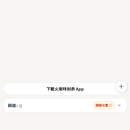
下載火車時刻表 App
篩選
模擬位置
ⓘ
0 班