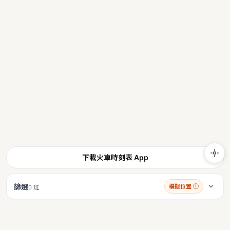
下載火車時刻表 App
篩選
模擬位置
ⓘ
0 班