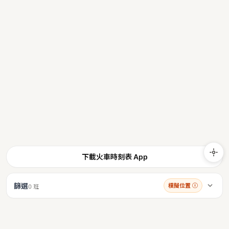
下載火車時刻表 App
篩選
模擬位置
ⓘ
0 班