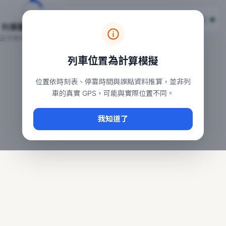
台鐵列車即時位置地圖
台鐵即時動態
本頁顯示目前全台鐵運行中的列車位置，涵蓋自強、普悠瑪、太魯
列車動態載入中…
常用查詢：
正在取得全台列車位置
台北車站即時動態
、
台中車站即時動態
、
高雄車站
列車位置為計算模擬
位置依時刻表、停靠時間與誤點資料推算，並非列
車的真實 GPS，可能與實際位置不同。
我知道了