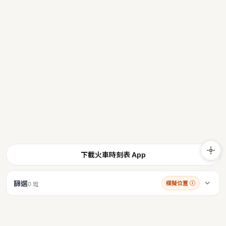
下載火車時刻表 App
篩選
模擬位置
ⓘ
0 班