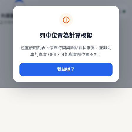
台鐵列車即時位置地圖
台鐵即時動態
本頁顯示目前全台鐵運行中的列車位置，涵蓋自強、普悠瑪、太魯
列車動態載入中…
常用查詢：
正在取得全台列車位置
台北車站即時動態
、
台中車站即時動態
、
高雄車站
列車位置為計算模擬
位置依時刻表、停靠時間與誤點資料推算，並非列
車的真實 GPS，可能與實際位置不同。
我知道了