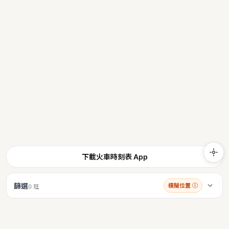
下載火車時刻表 App
篩選
模擬位置
ⓘ
0 班