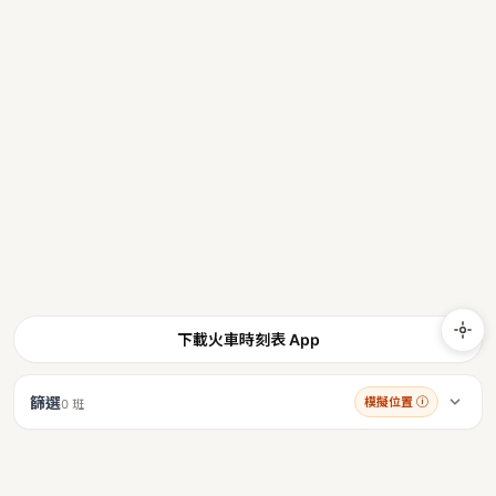
下載火車時刻表 App
篩選
模擬位置
ⓘ
0 班