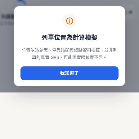
台鐵列車即時位置地圖
台鐵即時動態
本頁顯示目前全台鐵運行中的列車位置，涵蓋自強、普悠瑪、太魯
列車動態載入中…
常用查詢：
正在取得全台列車位置
台北車站即時動態
、
台中車站即時動態
、
高雄車站
列車位置為計算模擬
位置依時刻表、停靠時間與誤點資料推算，並非列
車的真實 GPS，可能與實際位置不同。
我知道了