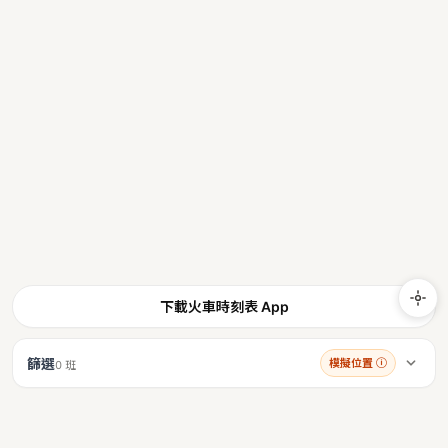
下載火車時刻表 App
篩選
模擬位置
ⓘ
0 班