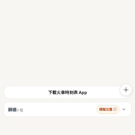
下載火車時刻表 App
篩選
模擬位置
ⓘ
0 班