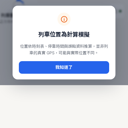
台鐵列車即時位置地圖
台鐵即時動態
本頁顯示目前全台鐵運行中的列車位置，涵蓋自強、普悠瑪、太魯
列車動態載入中…
常用查詢：
正在取得全台列車位置
台北車站即時動態
、
台中車站即時動態
、
高雄車站
列車位置為計算模擬
位置依時刻表、停靠時間與誤點資料推算，並非列
車的真實 GPS，可能與實際位置不同。
我知道了