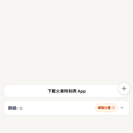
下載火車時刻表 App
篩選
模擬位置
ⓘ
0 班