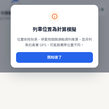
台鐵列車即時位置地圖
台鐵即時動態
本頁顯示目前全台鐵運行中的列車位置，涵蓋自強、普悠瑪、太魯
列車動態載入中…
常用查詢：
正在取得全台列車位置
台北車站即時動態
、
台中車站即時動態
、
高雄車站
列車位置為計算模擬
位置依時刻表、停靠時間與誤點資料推算，並非列
車的真實 GPS，可能與實際位置不同。
我知道了