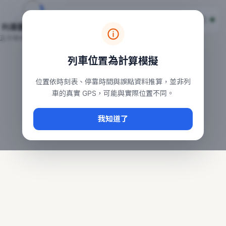
台鐵列車即時位置地圖
台鐵即時動態
本頁顯示目前全台鐵運行中的列車位置，涵蓋自強、普悠瑪、太魯
列車動態載入中…
常用查詢：
正在取得全台列車位置
台北車站即時動態
、
台中車站即時動態
、
高雄車站
列車位置為計算模擬
位置依時刻表、停靠時間與誤點資料推算，並非列
車的真實 GPS，可能與實際位置不同。
我知道了