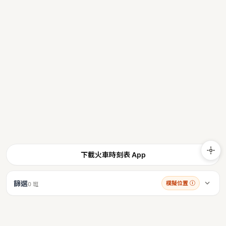
下載火車時刻表 App
篩選
模擬位置
ⓘ
0 班