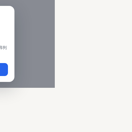
閣、莒光、復興、區間車、區間快等車種。 資料來源為交通部運輸
即時動態
、
台鐵誤點警示
、
路線時刻表
。
非列