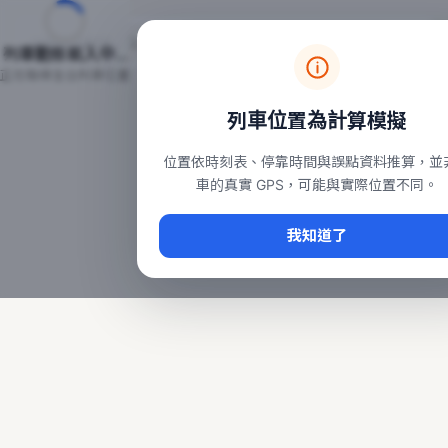
台鐵列車即時位置地圖
台鐵即時動態
本頁顯示目前全台鐵運行中的列車位置，涵蓋自強、普悠瑪、太魯
列車動態載入中…
常用查詢：
正在取得全台列車位置
台北車站即時動態
、
台中車站即時動態
、
高雄車站
列車位置為計算模擬
位置依時刻表、停靠時間與誤點資料推算，並
車的真實 GPS，可能與實際位置不同。
我知道了