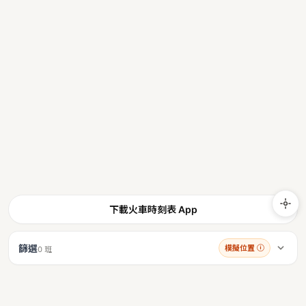
下載火車時刻表 App
篩選
模擬位置
ⓘ
0 班