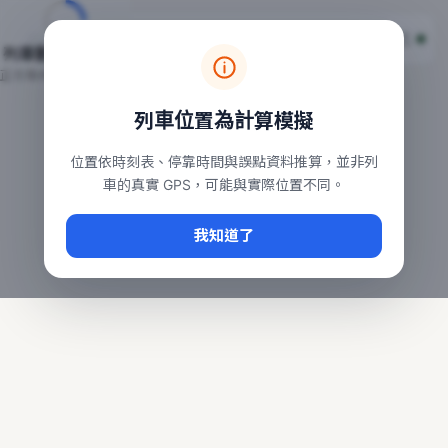
台鐵列車即時位置地圖
台鐵即時動態
本頁顯示目前全台鐵運行中的列車位置，涵蓋自強、普悠瑪、太魯
列車動態載入中…
常用查詢：
正在取得全台列車位置
台北車站即時動態
、
台中車站即時動態
、
高雄車站
列車位置為計算模擬
位置依時刻表、停靠時間與誤點資料推算，並非列
車的真實 GPS，可能與實際位置不同。
我知道了