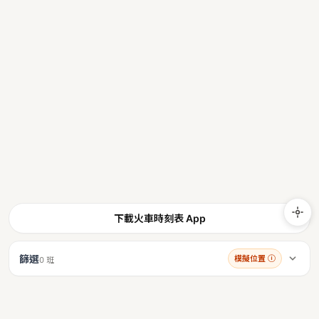
下載火車時刻表 App
篩選
模擬位置
ⓘ
0 班