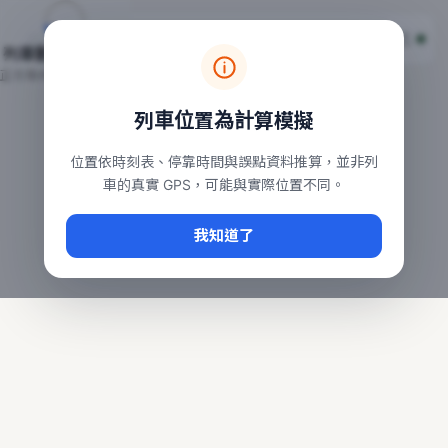
台鐵列車即時位置地圖
台鐵即時動態
本頁顯示目前全台鐵運行中的列車位置，涵蓋自強、普悠瑪、太魯
列車動態載入中…
常用查詢：
正在取得全台列車位置
台北車站即時動態
、
台中車站即時動態
、
高雄車站
列車位置為計算模擬
位置依時刻表、停靠時間與誤點資料推算，並非列
車的真實 GPS，可能與實際位置不同。
我知道了