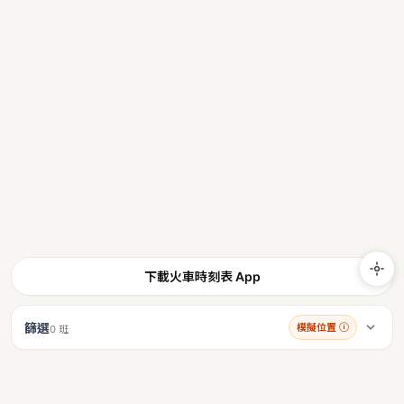
下載火車時刻表 App
篩選
模擬位置
ⓘ
0 班