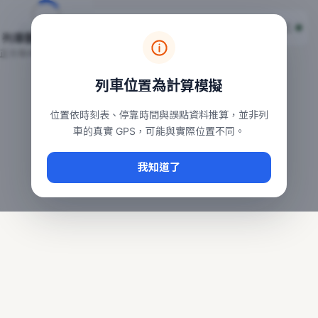
台鐵列車即時位置地圖
台鐵即時動態
本頁顯示目前全台鐵運行中的列車位置，涵蓋自強、普悠瑪、太魯
列車動態載入中…
常用查詢：
正在取得全台列車位置
台北車站即時動態
、
台中車站即時動態
、
高雄車站
列車位置為計算模擬
位置依時刻表、停靠時間與誤點資料推算，並非列
車的真實 GPS，可能與實際位置不同。
我知道了