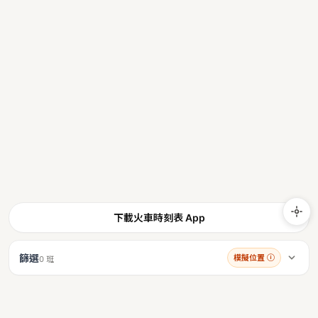
下載火車時刻表 App
篩選
模擬位置
ⓘ
0 班