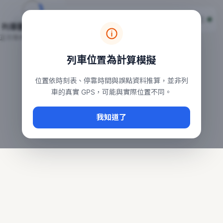
台鐵列車即時位置地圖
台鐵即時動態
本頁顯示目前全台鐵運行中的列車位置，涵蓋自強、普悠瑪、太魯
列車動態載入中…
常用查詢：
正在取得全台列車位置
台北車站即時動態
、
台中車站即時動態
、
高雄車站
列車位置為計算模擬
位置依時刻表、停靠時間與誤點資料推算，並非列
車的真實 GPS，可能與實際位置不同。
我知道了