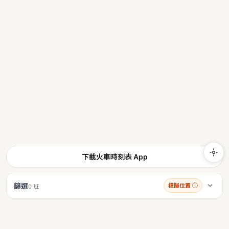
下載火車時刻表 App
篩選
模擬位置
ⓘ
0 班