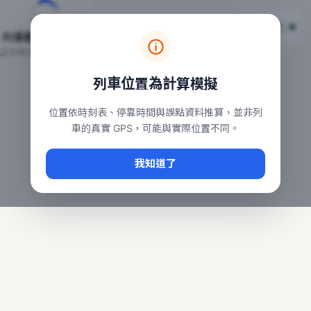
台鐵列車即時位置地圖
台鐵即時動態
本頁顯示目前全台鐵運行中的列車位置，涵蓋自強、普悠瑪、太魯
列車動態載入中…
常用查詢：
正在取得全台列車位置
台北車站即時動態
、
台中車站即時動態
、
高雄車站
列車位置為計算模擬
位置依時刻表、停靠時間與誤點資料推算，並非列
車的真實 GPS，可能與實際位置不同。
我知道了