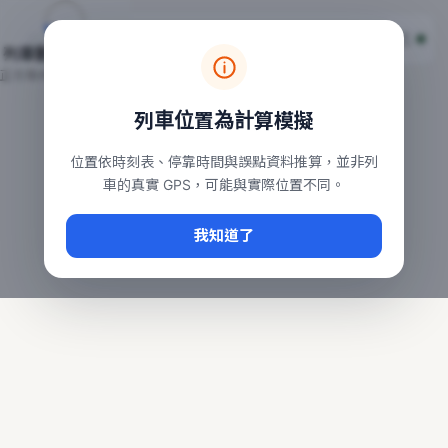
台鐵列車即時位置地圖
台鐵即時動態
本頁顯示目前全台鐵運行中的列車位置，涵蓋自強、普悠瑪、太魯
列車動態載入中…
常用查詢：
正在取得全台列車位置
台北車站即時動態
、
台中車站即時動態
、
高雄車站
列車位置為計算模擬
位置依時刻表、停靠時間與誤點資料推算，並非列
車的真實 GPS，可能與實際位置不同。
我知道了