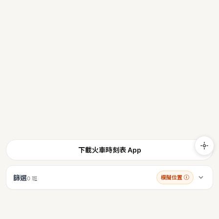
下載火車時刻表 App
篩選
模擬位置
ⓘ
0 班