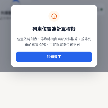
台鐵列車即時位置地圖
台鐵即時動態
本頁顯示目前全台鐵運行中的列車位置，涵蓋自強、普悠瑪、太魯
列車動態載入中…
常用查詢：
正在取得全台列車位置
台北車站即時動態
、
台中車站即時動態
、
高雄車站
列車位置為計算模擬
位置依時刻表、停靠時間與誤點資料推算，並非列
車的真實 GPS，可能與實際位置不同。
我知道了