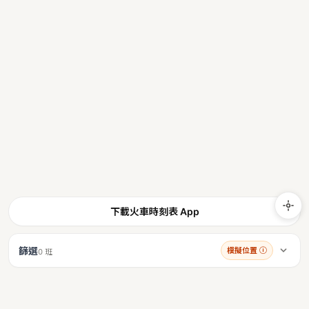
下載火車時刻表 App
篩選
模擬位置
ⓘ
0 班