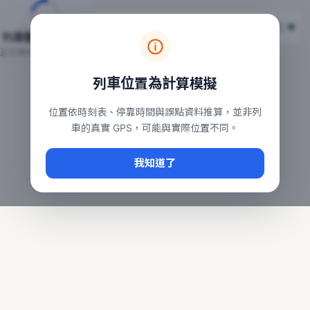
台鐵列車即時位置地圖
台鐵即時動態
本頁顯示目前全台鐵運行中的列車位置，涵蓋自強、普悠瑪、太魯
列車動態載入中…
常用查詢：
正在取得全台列車位置
台北車站即時動態
、
台中車站即時動態
、
高雄車站
列車位置為計算模擬
位置依時刻表、停靠時間與誤點資料推算，並非列
車的真實 GPS，可能與實際位置不同。
我知道了