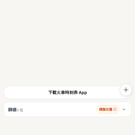
下載火車時刻表 App
篩選
模擬位置
ⓘ
0 班