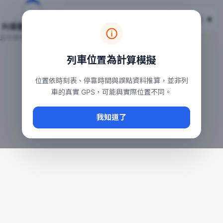
台鐵列車即時位置地圖
台鐵即時動態
本頁顯示目前全台鐵運行中的列車位置，涵蓋自強、普悠瑪、太魯
列車動態載入中…
常用查詢：
正在取得全台列車位置
台北車站即時動態
、
台中車站即時動態
、
高雄車站
列車位置為計算模擬
位置依時刻表、停靠時間與誤點資料推算，並非列
車的真實 GPS，可能與實際位置不同。
我知道了