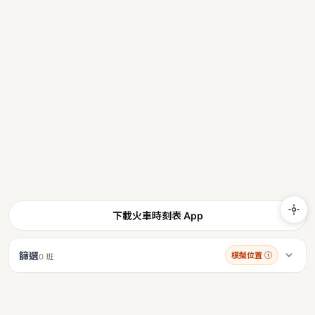
下載火車時刻表 App
篩選
模擬位置
ⓘ
0 班