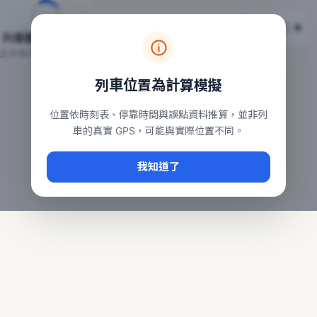
台鐵列車即時位置地圖
台鐵即時動態
本頁顯示目前全台鐵運行中的列車位置，涵蓋自強、普悠瑪、太魯
列車動態載入中…
常用查詢：
正在取得全台列車位置
台北車站即時動態
、
台中車站即時動態
、
高雄車站
列車位置為計算模擬
位置依時刻表、停靠時間與誤點資料推算，並非列
車的真實 GPS，可能與實際位置不同。
我知道了