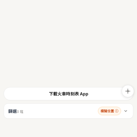
下載火車時刻表 App
篩選
模擬位置
ⓘ
0 班