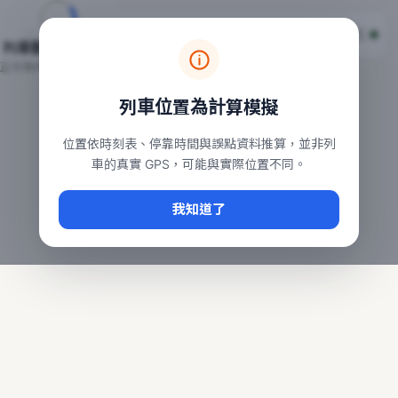
台鐵列車即時位置地圖
台鐵即時動態
本頁顯示目前全台鐵運行中的列車位置，涵蓋自強、普悠瑪、太魯
列車動態載入中…
常用查詢：
正在取得全台列車位置
台北車站即時動態
、
台中車站即時動態
、
高雄車站
列車位置為計算模擬
位置依時刻表、停靠時間與誤點資料推算，並非列
車的真實 GPS，可能與實際位置不同。
我知道了