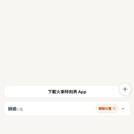
下載火車時刻表 App
篩選
模擬位置
ⓘ
0 班