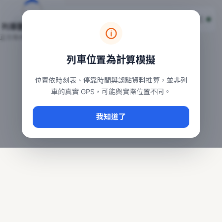
台鐵列車即時位置地圖
台鐵即時動態
本頁顯示目前全台鐵運行中的列車位置，涵蓋自強、普悠瑪、太魯
列車動態載入中…
常用查詢：
正在取得全台列車位置
台北車站即時動態
、
台中車站即時動態
、
高雄車站
列車位置為計算模擬
位置依時刻表、停靠時間與誤點資料推算，並非列
車的真實 GPS，可能與實際位置不同。
我知道了