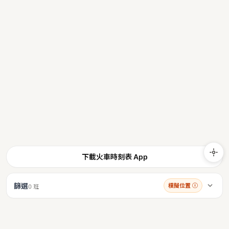
下載火車時刻表 App
篩選
模擬位置
ⓘ
0 班