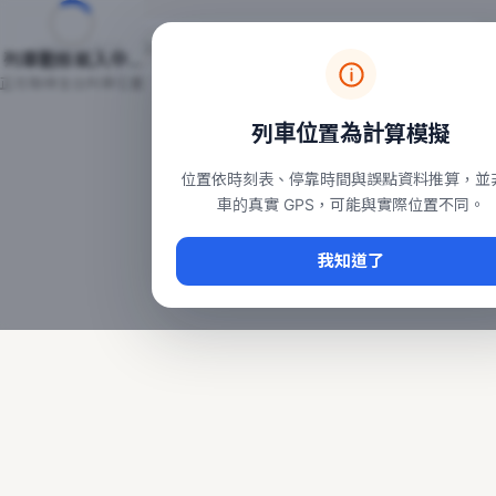
台鐵列車即時位置地圖
台鐵即時動態
本頁顯示目前全台鐵運行中的列車位置，涵蓋自強、普悠瑪、太魯
列車動態載入中…
常用查詢：
正在取得全台列車位置
台北車站即時動態
、
台中車站即時動態
、
高雄車站
列車位置為計算模擬
位置依時刻表、停靠時間與誤點資料推算，並
車的真實 GPS，可能與實際位置不同。
我知道了