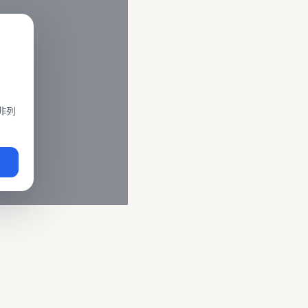
閣、莒光、復興、區間車、區間快等車種。 資料來源為交通部運輸
即時動態
、
台鐵誤點警示
、
路線時刻表
。
非列