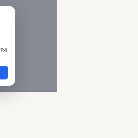
閣、莒光、復興、區間車、區間快等車種。 資料來源為交通部運輸
即時動態
、
台鐵誤點警示
、
路線時刻表
。
非列