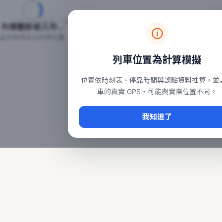
台鐵列車即時位置地圖
台鐵即時動態
本頁顯示目前全台鐵運行中的列車位置，涵蓋自強、普悠瑪、太魯
列車動態載入中…
常用查詢：
正在取得全台列車位置
台北車站即時動態
、
台中車站即時動態
、
高雄車站
列車位置為計算模擬
位置依時刻表、停靠時間與誤點資料推算，並
車的真實 GPS，可能與實際位置不同。
我知道了