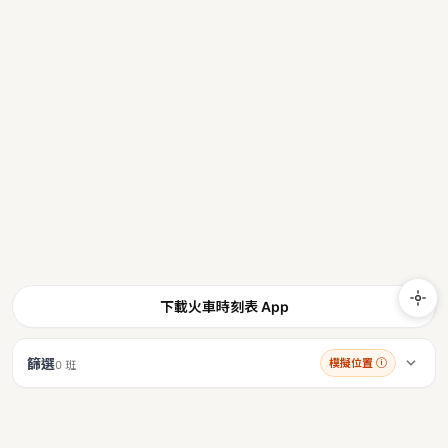
下載火車時刻表 App
篩選
模擬位置
ⓘ
0 班