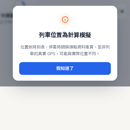
台鐵列車即時位置地圖
台鐵即時動態
本頁顯示目前全台鐵運行中的列車位置，涵蓋自強、普悠瑪、太魯
列車動態載入中…
常用查詢：
正在取得全台列車位置
台北車站即時動態
、
台中車站即時動態
、
高雄車站
列車位置為計算模擬
位置依時刻表、停靠時間與誤點資料推算，並非列
車的真實 GPS，可能與實際位置不同。
我知道了