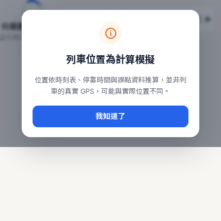
台鐵列車即時位置地圖
台鐵即時動態
本頁顯示目前全台鐵運行中的列車位置，涵蓋自強、普悠瑪、太魯
列車動態載入中…
常用查詢：
正在取得全台列車位置
台北車站即時動態
、
台中車站即時動態
、
高雄車站
列車位置為計算模擬
位置依時刻表、停靠時間與誤點資料推算，並非列
車的真實 GPS，可能與實際位置不同。
我知道了