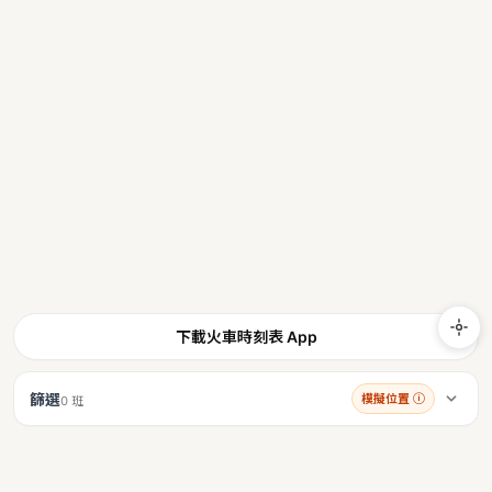
下載火車時刻表 App
篩選
模擬位置
ⓘ
0 班