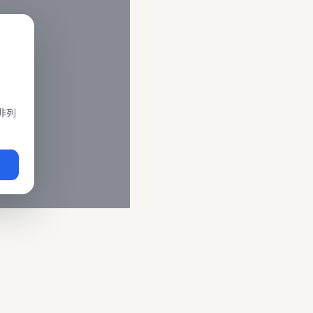
閣、莒光、復興、區間車、區間快等車種。 資料來源為交通部運輸
即時動態
、
台鐵誤點警示
、
路線時刻表
。
非列