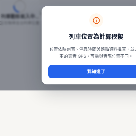
台鐵列車即時位置地圖
台鐵即時動態
本頁顯示目前全台鐵運行中的列車位置，涵蓋自強、普悠瑪、太魯
列車動態載入中…
常用查詢：
正在取得全台列車位置
台北車站即時動態
、
台中車站即時動態
、
高雄車站
列車位置為計算模擬
位置依時刻表、停靠時間與誤點資料推算，並
車的真實 GPS，可能與實際位置不同。
我知道了