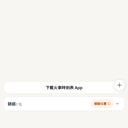
下載火車時刻表 App
篩選
模擬位置
ⓘ
0 班