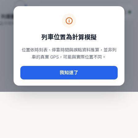
台鐵列車即時位置地圖
台鐵即時動態
本頁顯示目前全台鐵運行中的列車位置，涵蓋自強、普悠瑪、太魯
列車動態載入中…
常用查詢：
正在取得全台列車位置
台北車站即時動態
、
台中車站即時動態
、
高雄車站
列車位置為計算模擬
位置依時刻表、停靠時間與誤點資料推算，並非列
車的真實 GPS，可能與實際位置不同。
我知道了