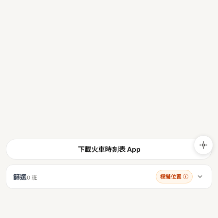
下載火車時刻表 App
篩選
模擬位置
ⓘ
0 班