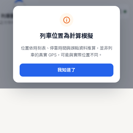
台鐵列車即時位置地圖
台鐵即時動態
本頁顯示目前全台鐵運行中的列車位置，涵蓋自強、普悠瑪、太魯
列車動態載入中…
常用查詢：
正在取得全台列車位置
台北車站即時動態
、
台中車站即時動態
、
高雄車站
列車位置為計算模擬
位置依時刻表、停靠時間與誤點資料推算，並非列
車的真實 GPS，可能與實際位置不同。
我知道了