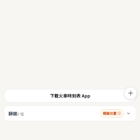
下載火車時刻表 App
篩選
模擬位置
ⓘ
0 班