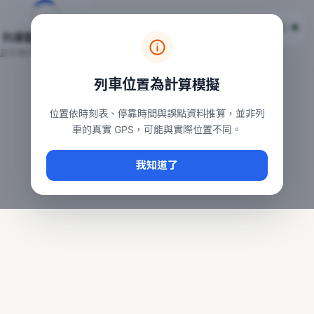
台鐵列車即時位置地圖
台鐵即時動態
本頁顯示目前全台鐵運行中的列車位置，涵蓋自強、普悠瑪、太魯
列車動態載入中…
常用查詢：
正在取得全台列車位置
台北車站即時動態
、
台中車站即時動態
、
高雄車站
列車位置為計算模擬
位置依時刻表、停靠時間與誤點資料推算，並非列
車的真實 GPS，可能與實際位置不同。
我知道了