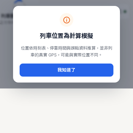
台鐵列車即時位置地圖
台鐵即時動態
本頁顯示目前全台鐵運行中的列車位置，涵蓋自強、普悠瑪、太魯
列車動態載入中…
常用查詢：
正在取得全台列車位置
台北車站即時動態
、
台中車站即時動態
、
高雄車站
列車位置為計算模擬
位置依時刻表、停靠時間與誤點資料推算，並非列
車的真實 GPS，可能與實際位置不同。
我知道了