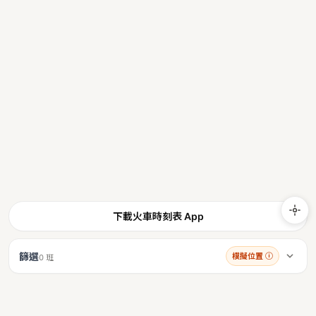
下載火車時刻表 App
篩選
模擬位置
ⓘ
0 班